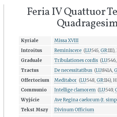
Feria IV Quattuor
Quadragesi
Kyriale
Missa XVIII
Introitus
Reminiscere
(
LU
:545,
GR
:111),
Graduale
Tribulationes cordis
(
LU
:546
Tractus
De necessitatibus
(
LU
:841A,
Offertorium
Meditabor
(
LU
:548,
GR
:114), H
Communio
Intellige clamorem
(
LU
:549,
Wyjście
Ave Regina caelorum (t. simp
Tekst Mszy
Divinum Officium