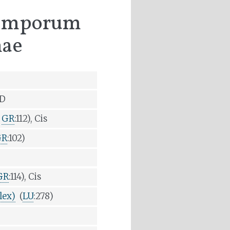
 Temporum
mae
 D
,
GR
:112), Cis
GR
:102)
GR
:114), Cis
lex)
(
LU
:278)