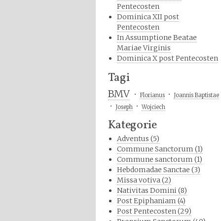
Pentecosten
Dominica XII post
Pentecosten
In Assumptione Beatae
Mariae Virginis
Dominica X post Pentecosten
Tagi
BMV
Florianus
Joannis Baptistae
Joseph
Wojciech
Kategorie
Adventus (5)
Commune Sanctorum (1)
Commune sanctorum (1)
Hebdomadae Sanctae (3)
Missa votiva (2)
Nativitas Domini (8)
Post Epiphaniam (4)
Post Pentecosten (29)