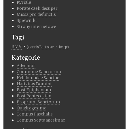
Kyriale
Rorate caeli desuper
Missa pro defunctis
Śpiewniki
Strony internetowe
Tagi
BMV
Joannis Baptistae
Joseph
Kategorie
Adventus
Commune Sanctorum
Hebdomadae Sanctae
Nativitas Domini
Post Epiphaniam
Post Pentecosten
Proprium Sanctorum
Quadragesima
Tempus Paschalis
Tempus Septuagesimae