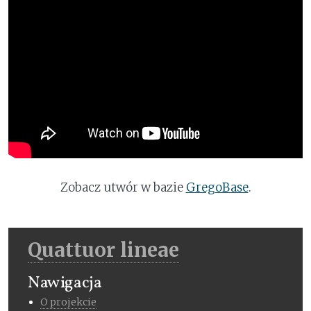
Zobacz utwór w bazie
GregoBase
.
Quattuor lineae
Nawigacja
O projekcie