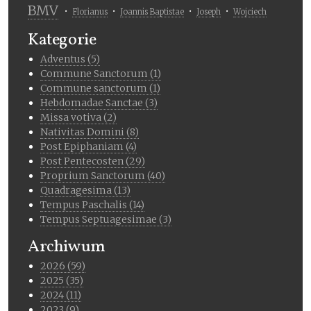
BMV
Florianus
Joannis Baptistae
Joseph
Wojciech
Kategorie
Adventus (5)
Commune Sanctorum (1)
Commune sanctorum (1)
Hebdomadae Sanctae (3)
Missa votiva (2)
Nativitas Domini (8)
Post Epiphaniam (4)
Post Pentecosten (29)
Proprium Sanctorum (40)
Quadragesima (13)
Tempus Paschalis (14)
Tempus Septuagesimae (3)
Archiwum
2026 (59)
2025 (35)
2024 (11)
2023 (9)