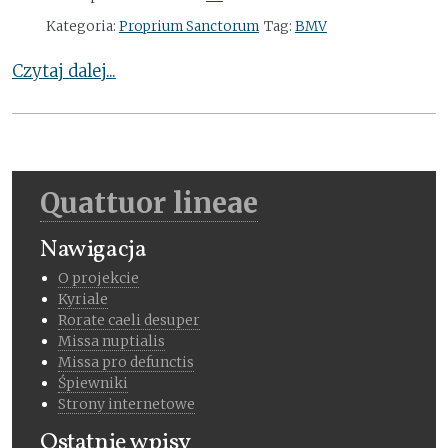
Kategoria:
Proprium Sanctorum
Tag:
BMV
Czytaj dalej...
Quattuor lineae
Nawigacja
O projekcie
Kyriale
Rorate caeli desuper
Missa nuptialis
Missa pro defunctis
Śpiewniki
Strony internetowe
Ostatnie wpisy