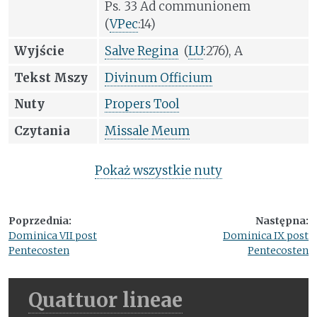
Ps. 33 Ad communionem
(
VPec
:14)
Wyjście
Salve Regina
(
LU
:276), A
Tekst Mszy
Divinum Officium
Nuty
Propers Tool
Czytania
Missale Meum
Pokaż wszystkie nuty
Poprzednia:
Następna:
Dominica VII post
Dominica IX post
Pentecosten
Pentecosten
Quattuor lineae