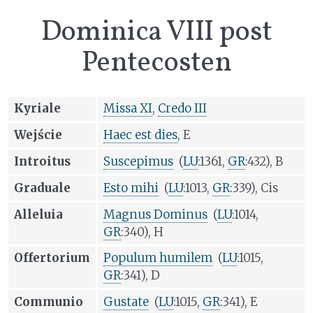
Dominica VIII post
Pentecosten
Kyriale
Missa XI
,
Credo III
Wejście
Haec est dies
, E
Introitus
Suscepimus
(
LU
:1361,
GR
:432), B
Graduale
Esto mihi
(
LU
:1013,
GR
:339), Cis
Alleluia
Magnus Dominus
(
LU
:1014,
GR
:340), H
Offertorium
Populum humilem
(
LU
:1015,
GR
:341), D
Communio
Gustate
(
LU
:1015,
GR
:341), E