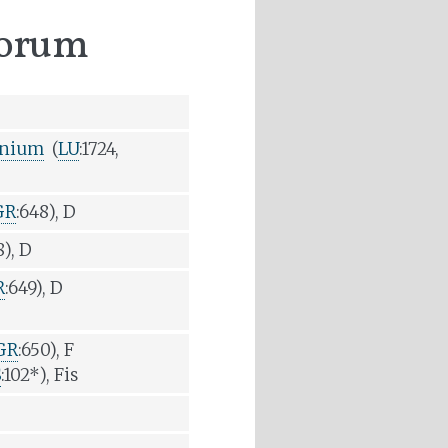
orum
mnium
(
LU
:1724,
GR
:648), D
8), D
R
:649), D
GR
:650), F
S
:102*), Fis