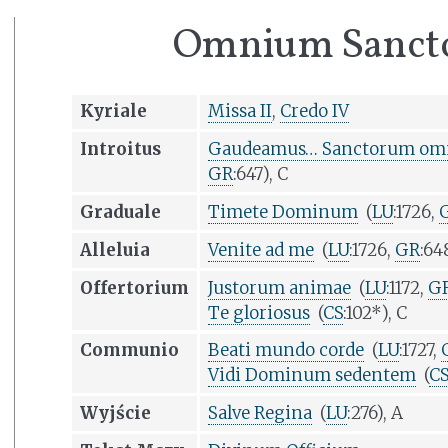
Omnium Sanct
Kyriale
Missa II
,
Credo IV
Introitus
Gaudeamus… Sanctorum o
GR
:647), C
Graduale
Timete Dominum
(
LU
:1726,
Alleluia
Venite ad me
(
LU
:1726,
GR
:64
Offertorium
Justorum animae
(
LU
:1172,
G
Te gloriosus
(
CS
:102*), C
Communio
Beati mundo corde
(
LU
:1727,
Vidi Dominum sedentem
(
C
Wyjście
Salve Regina
(
LU
:276), A