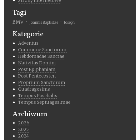
Strony internetowe
Tagi
BMV
Joannis Baptistae
Joseph
Kategorie
Adventus
Commune Sanctorum
Hebdomadae Sanctae
Nativitas Domini
Post Epiphaniam
Post Pentecosten
Proprium Sanctorum
Quadragesima
Tempus Paschalis
Tempus Septuagesimae
Archiwum
2026
2025
2024