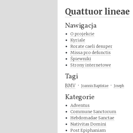
Quattuor lineae
Nawigacja
O projekcie
Kyriale
Rorate caeli desuper
Missa pro defunctis
Śpiewniki
Strony internetowe
Tagi
BMV
Joannis Baptistae
Joseph
Kategorie
Adventus
Commune Sanctorum
Hebdomadae Sanctae
Nativitas Domini
Post Epiphaniam