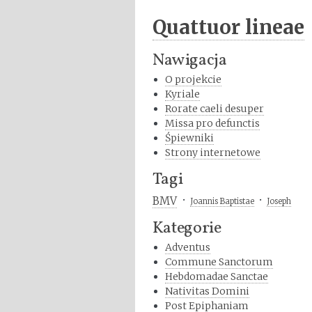
Quattuor lineae
Nawigacja
O projekcie
Kyriale
Rorate caeli desuper
Missa pro defunctis
Śpiewniki
Strony internetowe
Tagi
BMV
Joannis Baptistae
Joseph
Kategorie
Adventus
Commune Sanctorum
Hebdomadae Sanctae
Nativitas Domini
Post Epiphaniam